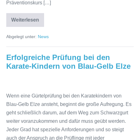
Präventionskurs […]
der
Krankenkassen
Weiterlesen
Yoga
für
Männer
Abgelegt unter:
News
&
Fußballer
–
Yoga-
Erfolgreiche Prüfung bei den
und
Präventionskurse
Karate-Kindern von Blau-Gelb Elze
mit
Zuschuss
der
Erfolgreiche
Krankenkassen
Prüfung
Wenn eine Gürtelprüfung bei den Karatekindern von
bei
Blau-Gelb Elze ansteht, beginnt die große Aufregung. Es
den
geht schließlich darum, auf dem Weg zum Schwarzgurt
Karate-
weiter voranzukommen und dafür muss geübt werden.
Kindern
Jeder Grad hat spezielle Anforderungen und so steigt
von
auch der Anspruch an die Prüflinge mit jeder
Blau-