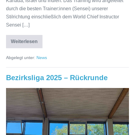
Kanada, Israel und Indien. Das Training wird angeleitet
durch die besten Trainer:innen (Sensei) unserer
Stilrichtung einschließlich dem World Chief Instructor
Sensei […]
Weiterlesen
Elzer
Karatejugend
beim
Abgelegt unter:
News
37.
Europäischen
Gasshuku
(Karate-
Bezirksliga 2025 – Rückrunde
Lehrgang)
Bezirksliga
2025
–
Rückrunde