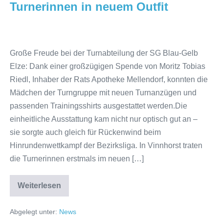
Turnerinnen in neuem Outfit
TANZHAUS
Turnerinnen
in
Große Freude bei der Turnabteilung der SG Blau-Gelb
neuem
Elze: Dank einer großzügigen Spende von Moritz Tobias
Outfit
Riedl, Inhaber der Rats Apotheke Mellendorf, konnten die
Mädchen der Turngruppe mit neuen Turnanzügen und
passenden Trainingsshirts ausgestattet werden.Die
einheitliche Ausstattung kam nicht nur optisch gut an –
sie sorgte auch gleich für Rückenwind beim
Hinrundenwettkampf der Bezirksliga. In Vinnhorst traten
die Turnerinnen erstmals im neuen […]
Weiterlesen
Turnerinnen
in
neuem
Abgelegt unter:
News
Outfit