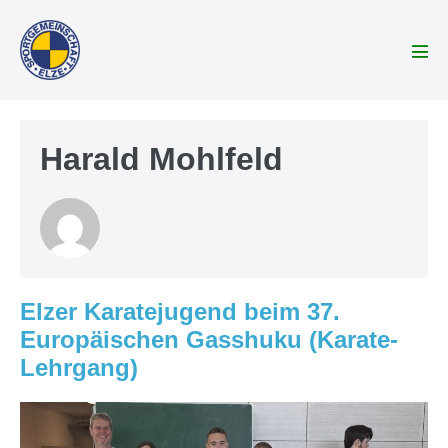
Zum
Inhalt
springen
Men
Scha
Harald Mohlfeld
Elzer Karatejugend beim 37.
Europäischen Gasshuku (Karate-
Lehrgang)
Elzer
Karatejugend