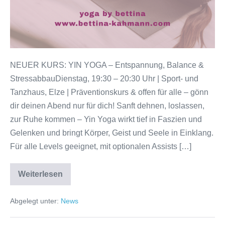
|
Präventionskurs
&
offen
für
NEUER KURS: YIN YOGA – Entspannung, Balance &
alle!
StressabbauDienstag, 19:30 – 20:30 Uhr | Sport- und
Tanzhaus, Elze | Präventionskurs & offen für alle – gönn
dir deinen Abend nur für dich! Sanft dehnen, loslassen,
zur Ruhe kommen – Yin Yoga wirkt tief in Faszien und
Gelenken und bringt Körper, Geist und Seele in Einklang.
Für alle Levels geeignet, mit optionalen Assists […]
Weiterlesen
NEUER
KURS:
YIN
Abgelegt unter:
News
YOGA
–
Entspannung,