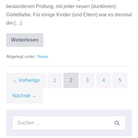
bestandenen Prüfung, mit jeder neuen (dunkleren)
Gelb
Gürtelfarbe. Für einige Kinder (und Eltern) war es diesmal
Elze
die […]
Weiterlesen
Erfolgreiche
Prüfung
bei
Abgelegt unter:
News
den
Karate-
Kindern
von
Blau-
← Vorherige
1
2
3
4
5
Gelb
Elze
Nächste →
Suchen
nach: