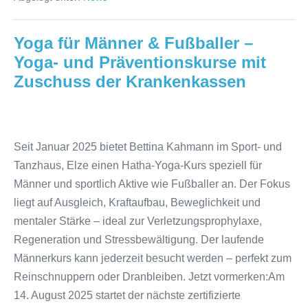
Yoga für Männer & Fußballer –
Yoga- und Präventionskurse mit
Zuschuss der Krankenkassen
Yoga
für
Seit Januar 2025 bietet Bettina Kahmann im Sport- und
Männer
Tanzhaus, Elze einen Hatha-Yoga-Kurs speziell für
&
Männer und sportlich Aktive wie Fußballer an. Der Fokus
Fußballer
liegt auf Ausgleich, Kraftaufbau, Beweglichkeit und
–
mentaler Stärke – ideal zur Verletzungsprophylaxe,
Yoga-
Regeneration und Stressbewältigung. Der laufende
und
Männerkurs kann jederzeit besucht werden – perfekt zum
Präventionskurse
Reinschnuppern oder Dranbleiben. Jetzt vormerken:Am
mit
14. August 2025 startet der nächste zertifizierte
Zuschuss