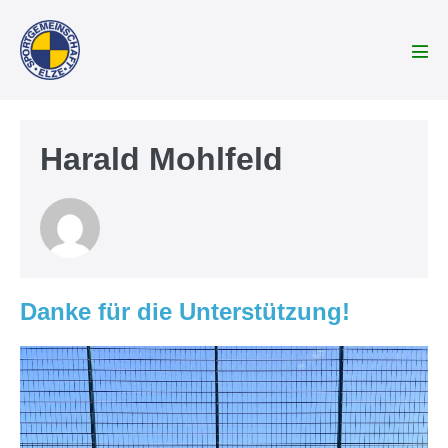
Zum
Inhalt
springen
Men
Scha
Harald Mohlfeld
Danke für die Unterstützung!
Danke
für
die
Unterstützung!