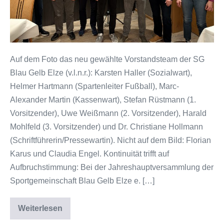
Elze
stellt
sich
für
die
Auf dem Foto das neu gewählte Vorstandsteam der SG
Zukunft
Blau Gelb Elze (v.l.n.r.): Karsten Haller (Sozialwart),
auf
Helmer Hartmann (Spartenleiter Fußball), Marc-
Alexander Martin (Kassenwart), Stefan Rüstmann (1.
Vorsitzender), Uwe Weißmann (2. Vorsitzender), Harald
Mohlfeld (3. Vorsitzender) und Dr. Christiane Hollmann
(Schriftführerin/Pressewartin). Nicht auf dem Bild: Florian
Karus und Claudia Engel. Kontinuität trifft auf
Aufbruchstimmung: Bei der Jahreshauptversammlung der
Sportgemeinschaft Blau Gelb Elze e. […]
Weiterlesen
Neuwahlen
und