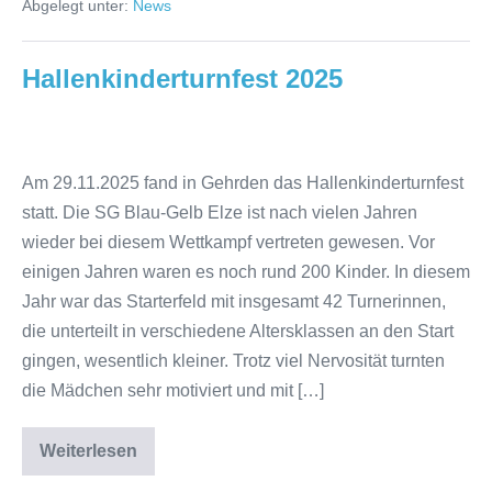
Abgelegt unter:
News
Elze
treten
zur
Karate-
Hallenkinderturnfest 2025
Gürtelprüfung
an
Hallenkinderturnfest
2025
Am 29.11.2025 fand in Gehrden das Hallenkinderturnfest
statt. Die SG Blau-Gelb Elze ist nach vielen Jahren
wieder bei diesem Wettkampf vertreten gewesen. Vor
einigen Jahren waren es noch rund 200 Kinder. In diesem
Jahr war das Starterfeld mit insgesamt 42 Turnerinnen,
die unterteilt in verschiedene Altersklassen an den Start
gingen, wesentlich kleiner. Trotz viel Nervosität turnten
die Mädchen sehr motiviert und mit […]
Weiterlesen
Hallenkinderturnfest
2025