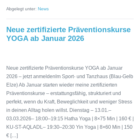
bei
Abgelegt unter:
News
den
Karate-
Kindern
Neue zertifizierte Präventionskurse
YOGA ab Januar 2026
Neue
zertifizierte
Neue zertifizierte Präventionskurse YOGA ab Januar
Präventionskurse
2026 – jetzt anmeldenIm Sport- und Tanzhaus (Blau-Gelb
YOGA
Elze) Ab Januar starten wieder meine zertifizierten
ab
Präventionskurse – erstattungsfähig, strukturiert und
Januar
perfekt, wenn du Kraft, Beweglichkeit und weniger Stress
2026
in deinen Alltag holen willst. Dienstag – 13.01.–
03.03.2026– 18:00–19:15 Hatha Yoga | 8×75 Min | 160 € |
KU-ST-AQLADL– 19:30–20:30 Yin Yoga | 8×60 Min | 150
€ […]