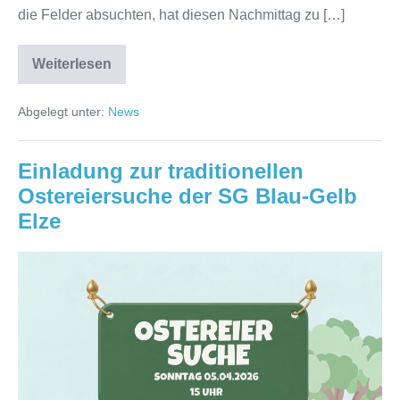
die Felder absuchten, hat diesen Nachmittag zu […]
Weiterlesen
Osterspaß
auf
dem
Abgelegt unter:
News
Fußballplatz
Einladung zur traditionellen
Ostereiersuche der SG Blau-Gelb
Elze
Einladung
zur
traditionellen
Ostereiersuche
der
SG