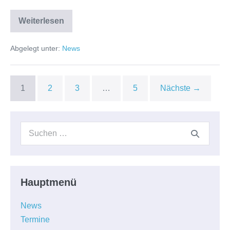
Weiterlesen
Neue
zertifizierte
Präventionskurse
Abgelegt unter:
News
YOGA
ab
Januar
2026
1
2
3
…
5
Nächste →
Suchen
nach:
Hauptmenü
News
Termine