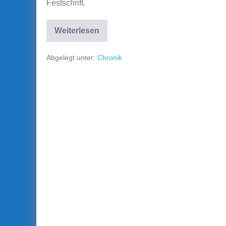
Festschrift.
Weiterlesen
1948
–
Die
Abgelegt unter:
Chronik
Festschrift
zum
25.
Jubiläum