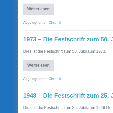
Weiterlesen
1998
–
Die
Abgelegt unter:
Chronik
Festschrift
zum
75.
Jubiläum
1973 – Die Festschrift zum 50.
Dies ist die Festschrift zum 50. Jubiläum 1973.
Weiterlesen
1973
–
Die
Abgelegt unter:
Chronik
Festschrift
zum
50.
Jubiläum
1948 – Die Festschrift zum 25.
Dies ist die Festschrift zum 25. Jubiläum 1948.De