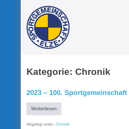
Zum
Inhalt
springen
Kategorie:
Chronik
2023 – 100. Sportgemeinschaft
Weiterlesen
2023
–
100.
Abgelegt unter:
Chronik
Sportgemeinschaft