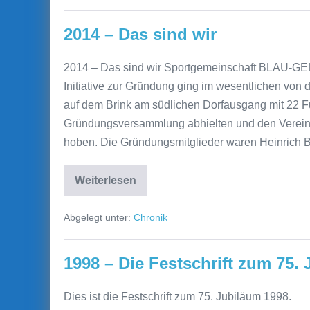
Blau-
Gelb
Elze
2014 – Das sind wir
2014 – Das sind wir Sportgemeinschaft BLAU-G
Initiative zur Gründung ging im wesentlichen von 
auf dem Brink am südlichen Dorfausgang mit 22 
Gründungsversammlung abhielten und den Vere
hoben. Die Gründungsmitglieder waren Heinrich 
Weiterlesen
2014
–
Das
Abgelegt unter:
Chronik
sind
wir
1998 – Die Festschrift zum 75.
Dies ist die Festschrift zum 75. Jubiläum 1998.