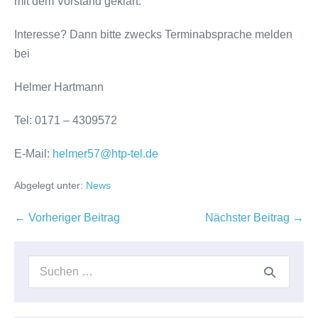
mit dem Vorstand geklärt.
Interesse? Dann bitte zwecks Terminabsprache melden
bei
Helmer Hartmann
Tel: 0171 – 4309572
E-Mail:
helmer57@htp-tel.de
Abgelegt unter:
News
Beitragsnavigation
← Vorheriger Beitrag
Nächster Beitrag →
Suchen
nach: