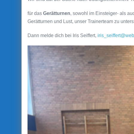
für das
Gerätturnen
, sowohl im Einsteiger- als a
Gerätturnen und Lust, unser Trainerteam zu unter
Dann melde dich bei Iris Seiffert,
iris_seiffert@we